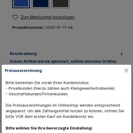
Zum Merkzettel hinzufügen
Produktnummer:
2055-01-11-48
Beschreibung
Dieser Artikel wurde optimiert, sollten einzelne Größen
nicht mehr verfügbar sein, finden Sie hier den neuen Art…
Preisauszeichnung
Mehr
Bitte benennen Sie vorab Ihren Kundenstatus:
Sammelbestellungen
- Privatkunden (hierzu zählen auch Kleingewerbetreibende)
30 Varianten verfügbar
- Geschäftskunden/Firmenkunden
Die Preisauszeichnungen im Onlineshop werden entsprechend
angepasst. Um alle Zahlungsmittel nutzen zu können, richten Sie
bitte VOR dem ersten Kauf ein Kundenkonto ein.
Bitte wählen Sie Ihre bevorzugte Einstellung: