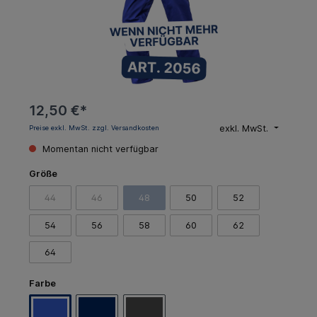
12,50 €*
exkl. MwSt.
Preise exkl. MwSt. zzgl. Versandkosten
Momentan nicht verfügbar
Größe
44
46
48
50
52
54
56
58
60
62
64
Farbe