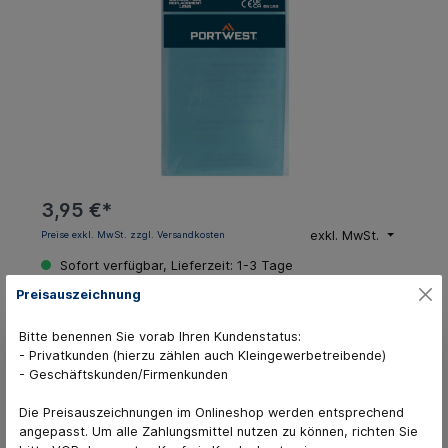
3,95 €*
exkl. MwSt.
Preise exkl. MwSt. zzgl. Versandkosten
Sofort verfügbar, Lieferzeit: 1-3 Tage
Preisauszeichnung
In den Warenkorb
Bitte benennen Sie vorab Ihren Kundenstatus:
- Privatkunden (hierzu zählen auch Kleingewerbetreibende)
Zum Merkzettel hinzufügen
- Geschäftskunden/Firmenkunden
Produktnummer:
2902-45
Die Preisauszeichnungen im Onlineshop werden entsprechend
angepasst. Um alle Zahlungsmittel nutzen zu können, richten Sie