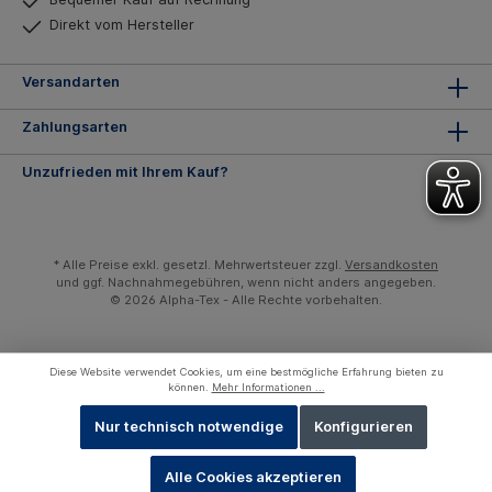
Direkt vom Hersteller
Versandarten
Zahlungsarten
Unzufrieden mit Ihrem Kauf?
* Alle Preise exkl. gesetzl. Mehrwertsteuer zzgl.
Versandkosten
und ggf. Nachnahmegebühren, wenn nicht anders angegeben.
© 2026 Alpha-Tex - Alle Rechte vorbehalten.
Diese Website verwendet Cookies, um eine bestmögliche Erfahrung bieten zu
können.
Mehr Informationen ...
Nur technisch notwendige
Konfigurieren
Alle Cookies akzeptieren