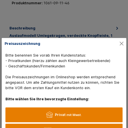
Produktnummer:
1061-09-11-46
Beschreibung
Auslaufmodell Umlegekragen, verdeckte Knopfleiste, 1
Brusttasche mit Patte, 2 Fronttaschen mit Patte,
Preisauszeichnung
Ärmelweite einengba…
Mehr
Bitte benennen Sie vorab Ihren Kundenstatus:
Sammelbestellungen
- Privatkunden (hierzu zählen auch Kleingewerbetreibende)
11 Varianten verfügbar
- Geschäftskunden/Firmenkunden
Die Preisauszeichnungen im Onlineshop werden entsprechend
angepasst. Um alle Zahlungsmittel nutzen zu können, richten Sie
bitte VOR dem ersten Kauf ein Kundenkonto ein.
Bitte wählen Sie Ihre bevorzugte Einstellung:
Kunden kaufen auch
Privat
mit Mwst.