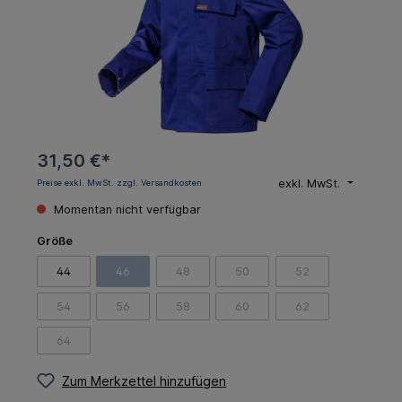
31,50 €*
exkl. MwSt.
Preise exkl. MwSt. zzgl. Versandkosten
Momentan nicht verfügbar
Größe
44
46
48
50
52
54
56
58
60
62
64
Zum Merkzettel hinzufügen