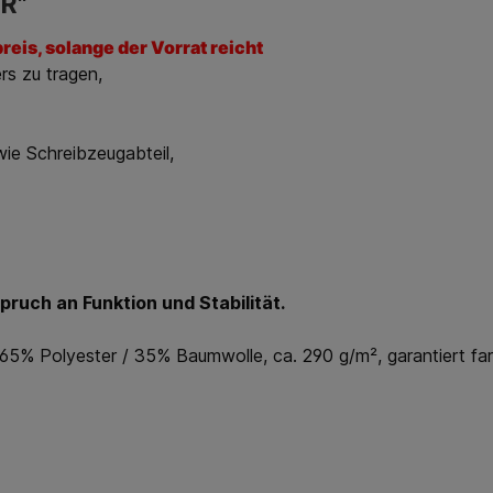
OR"
s, solange der Vorrat reicht
s zu tragen,
wie Schreibzeugabteil,
ruch an Funktion und Stabilität.
65% Polyester / 35% Baumwolle, ca. 290 g/m², garantiert f