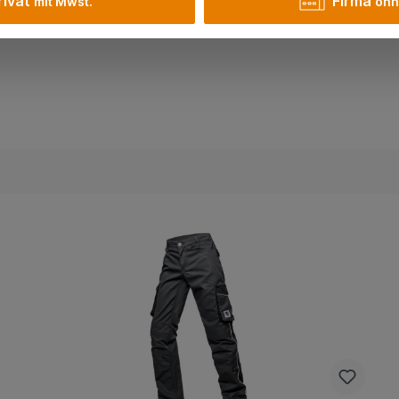
rivat
Firma
mit Mwst.
ohn