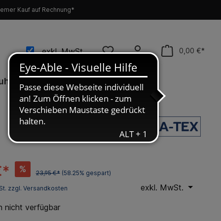
emer Kauf auf Rechnung*
exkl. MwSt.
0,00 €*
uhe
Neu
Werkzeug
SALE %
€*
%
23,95 €*
(58.25% gespart)
exkl. MwSt.
St. zzgl. Versandkosten
nicht verfügbar