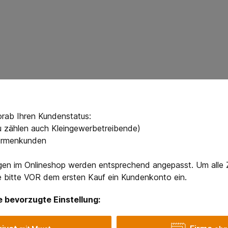
orab Ihren Kundenstatus:
zu zählen auch Kleingewerbetreibende)
sch-Str. 2A, 50181 Bedburg Kontaktdaten: +49 2272-409290
irmenkunden
gen im Onlineshop werden entsprechend angepasst. Um alle 
en, Verschmutzung oder eine falsche Größe die Schutzwirku
ie bitte VOR dem ersten Kauf ein Kundenkonto ein.
stellt eine Erstickungsgefahr dar, insbesondere wenn der Be
e bevorzugte Einstellung:
inen Sale-Artikel handelt, ist dieser gemäß unseren Rückga