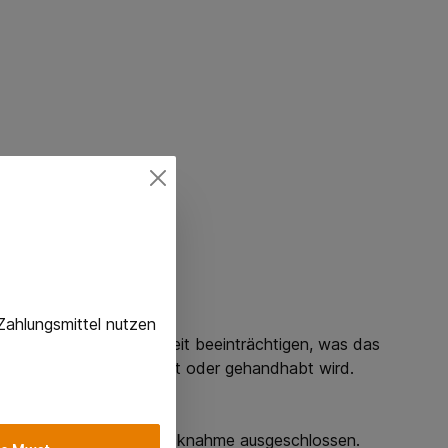
, info@alpha-tex.de
Zahlungsmittel nutzen
ng und Bewegungsfreiheit beeinträchtigen, was das
utel unsachgemäß entsorgt oder gehandhabt wird.
bebedingungen von der Rücknahme ausgeschlossen.