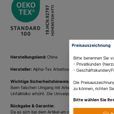
Preisauszeichnung
Herstellungsland:
China
Bitte benennen Sie v
- Privatkunden (hier
Hersteller:
Alpha-Tex Arbeitsschutz GmbH, Robert-Bo
- Geschäftskunden/F
Wichtige Sicherheitshinweise:
Die Preisauszeichnun
Beim falschen Umgang mit Arbeitsjacken können Schäd
zu können, richten S
Unfallrisiko erhöht. Die Umverpackung in Polybeuteln 
Bitte wählen Sie Ihr
Rückgabe & Garantie:
Da es sich bei dem Artikel um reduzierte Ware bzw. e