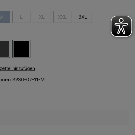
M
L
XL
XXL
3XL
ettel hinzufügen
mmer:
3930-07-11-M