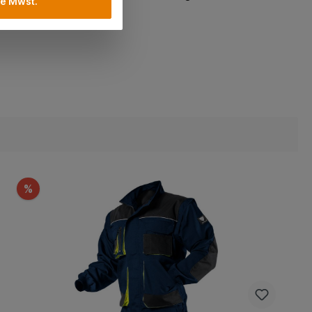
e Mwst.
%