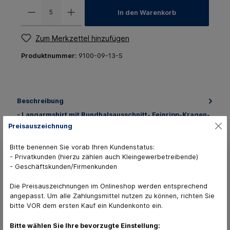
In den Warenkorb
Zum Merkzettel hinzufügen
Produktnummer:
9100-09-13-S
Beschreibung
- Langarmshirt mit Rundhalsausschnitt- Feinripp-Kragen-
Verstärkungsband in Kontrastfarbe von Schulter zu
Preisauszeichnung
Schulter,…
Mehr
Bitte benennen Sie vorab Ihren Kundenstatus:
Sammelbestellungen
- Privatkunden (hierzu zählen auch Kleingewerbetreibende)
- Geschäftskunden/Firmenkunden
45 Varianten verfügbar
Die Preisauszeichnungen im Onlineshop werden entsprechend
angepasst. Um alle Zahlungsmittel nutzen zu können, richten Sie
bitte VOR dem ersten Kauf ein Kundenkonto ein.
Bitte wählen Sie Ihre bevorzugte Einstellung: