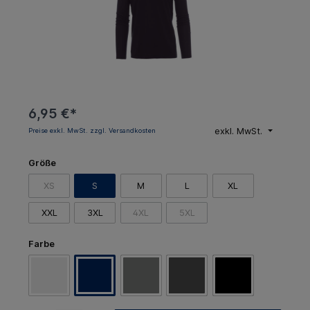
6,95 €*
exkl. MwSt.
Preise exkl. MwSt. zzgl. Versandkosten
Größe
XS
S
M
L
XL
XXL
3XL
4XL
5XL
Farbe