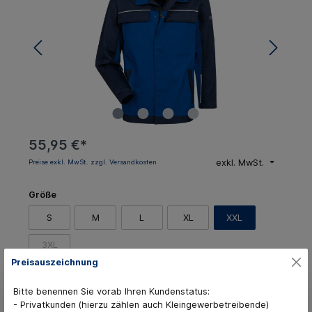
55,95 €*
exkl. MwSt.
Preise exkl. MwSt. zzgl. Versandkosten
Größe
S
M
L
XL
XXL
3XL
Preisauszeichnung
In den Warenkorb
Bitte benennen Sie vorab Ihren Kundenstatus:
- Privatkunden (hierzu zählen auch Kleingewerbetreibende)