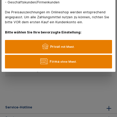
- Geschäftskunden/Firmenkunden
Zum Merkzettel hinzufügen
Die Preisauszeichnungen im Onlineshop werden entsprechend
Produktnummer:
1082-04-11-XXL
angepasst. Um alle Zahlungsmittel nutzen zu können, richten Sie
bitte VOR dem ersten Kauf ein Kundenkonto ein.
Bitte wählen Sie Ihre bevorzugte Einstellung:
Beschreibung
Multinorm-Schutzjacke kornblau/marine –
Privat
mit Mwst.
flammhemmende Arbeitsjacke mit Lichtbogen-,
Chemikalien- und AntistatikschutzDiese…
Mehr
Firma
ohne Mwst.
Sammelbestellungen
6 Varianten verfügbar
Service-Hotline