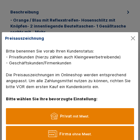
Beschreibung
- Orange / Blau mit Reflexstreifen- Hosenschlitz mit
Knöpfen- 2 innenliegende Beuteltaschen- 1 Gesäßtasche
rechts mit…
Mehr
Preisauszeichnung
Sammelbestellungen
Bitte benennen Sie vorab Ihren Kundenstatus:
10 Varianten verfügbar
- Privatkunden (hierzu zählen auch Kleingewerbetreibende)
- Geschäftskunden/Firmenkunden
Die Preisauszeichnungen im Onlineshop werden entsprechend
angepasst. Um alle Zahlungsmittel nutzen zu können, richten Sie
bitte VOR dem ersten Kauf ein Kundenkonto ein.
Kunden kaufen auch
Bitte wählen Sie Ihre bevorzugte Einstellung:
Privat
mit Mwst.
Firma
ohne Mwst.