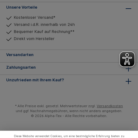
Unsere Vorteile
Kostenloser Versand*
Versand i.d.R. innerhalb von 24h
Bequemer Kauf auf Rechnung**
Direkt vom Hersteller
Versandarten
Zahlungsarten
Unzufrieden mit Ihrem Kauf?
* Alle Preise exkl. gesetzl. Mehrwertsteuer zzgl.
Versandkosten
und ggf. Nachnahmegebühren, wenn nicht anders angegeben.
© 2026 Alpha-Tex - Alle Rechte vorbehalten.
Diese Website verwendet Cookies, um eine bestmögliche Erfahrung bieten zu