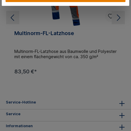
Multinorm-FL-Latzhose
Multinorm-FL-Latzhose aus Baumwolle und Polyester
mit einem flächengewicht von ca. 350 g/m²
83,50 €*
Service-Hotline
Service
Informationen