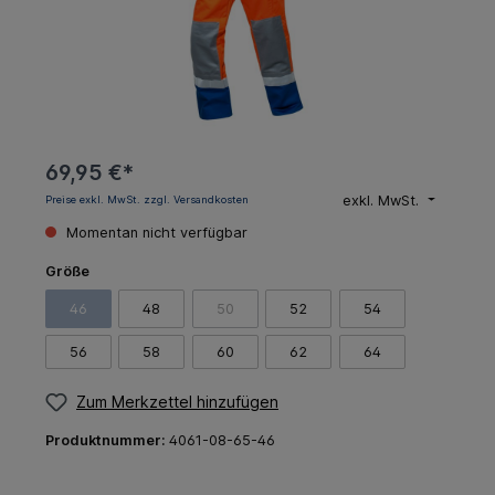
69,95 €*
exkl. MwSt.
Preise exkl. MwSt. zzgl. Versandkosten
Momentan nicht verfügbar
Größe
46
48
50
52
54
56
58
60
62
64
Zum Merkzettel hinzufügen
Produktnummer:
4061-08-65-46