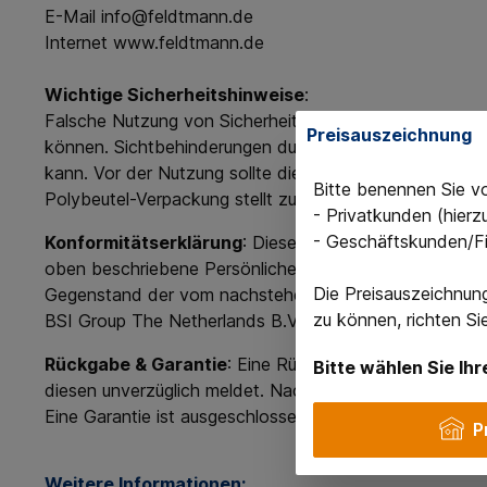
E-Mail info@feldtmann.de
Internet www.feldtmann.de
Wichtige Sicherheitshinweise
:
Falsche Nutzung von Sicherheitsbrillen kann zu unzure
Preisauszeichnung
können. Sichtbehinderungen durch Kratzer, Schmutz o
kann. Vor der Nutzung sollte die Brille auf Schäden ge
Bitte benennen Sie v
Polybeutel-Verpackung stellt zudem ein Erstickungsri
- Privatkunden (hier
- Geschäftskunden/F
Konformitätserklärung
: Diese Schutzbrille ist gemäß
oben beschriebene Persönliche Schutzausrüstung (PSA)
Die Preisauszeichnun
Gegenstand der vom nachstehend akkreditierenden Prüf
zu können, richten S
BSI Group The Netherlands B.V., 2797 - Zert: CE 7070
Rückgabe & Garantie
: Eine Rückgabe ist nur möglich
Bitte wählen Sie Ihr
diesen unverzüglich meldet. Nach der Nutzung der War
Eine Garantie ist ausgeschlossen.
P
Weitere Informationen: