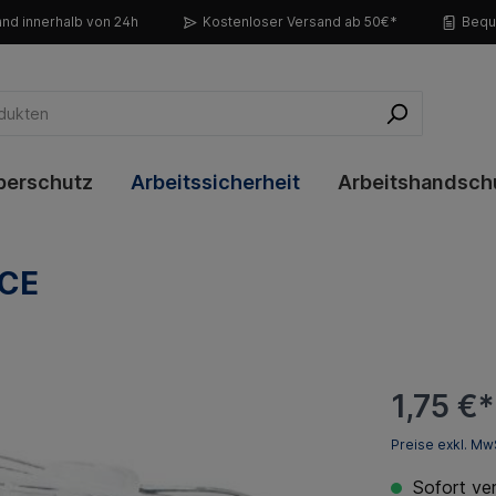
nd innerhalb von 24h
Kostenloser Versand ab 50€*
Bequ
perschutz
Arbeitssicherheit
Arbeitshandsch
 CE
1,75 €*
Preise exkl. Mw
Sofort ver