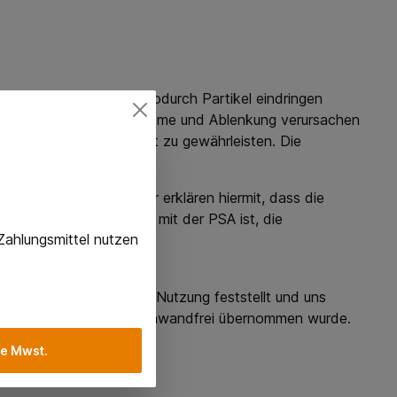
 beschädigte Gläser, wodurch Partikel eindringen
e Passform Komfortprobleme und Ablenkung verursachen
m Schutz und Haltbarkeit zu gewährleisten. Die
N 175:1997 geprüft. Wir erklären hiermit, dass die
nstimmt und identisch mit der PSA ist, die
Zahlungsmittel nutzen
are und vor der ersten Nutzung feststellt und uns
n wird, dass die Ware einwandfrei übernommen wurde.
e Mwst.