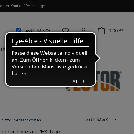
emer Kauf auf Rechnung*
exkl. MwSt.
0,00 €*
uhe
Neu
Werkzeug
SALE %
exkl. MwSt.
St. zzgl. Versandkosten
fügbar, Lieferzeit: 1-3 Tage