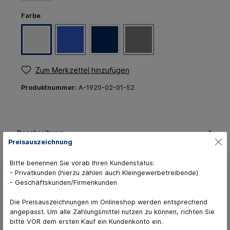
Farbe
Zum Merkzettel hinzufügen
Produktnummer:
A-1920-02-01-52
Beschreibung
Preisauszeichnung
AUSLAUFMODELL in den Farben Grau und Weiß zum
Sonderpreis, solange der Vorrat reicht Latztasche mit
Bitte benennen Sie vorab Ihren Kundenstatus:
Reißversch…
Mehr
- Privatkunden (hierzu zählen auch Kleingewerbetreibende)
- Geschäftskunden/Firmenkunden
Sammelbestellungen
63 Varianten verfügbar
Die Preisauszeichnungen im Onlineshop werden entsprechend
angepasst. Um alle Zahlungsmittel nutzen zu können, richten Sie
bitte VOR dem ersten Kauf ein Kundenkonto ein.