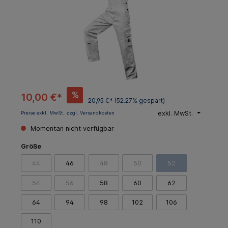
%
10,00 €*
20,95 €*
(52.27% gespart)
exkl. MwSt.
Preise exkl. MwSt. zzgl. Versandkosten
Momentan nicht verfügbar
Größe
44
46
48
50
52
54
56
58
60
62
64
94
98
102
106
110