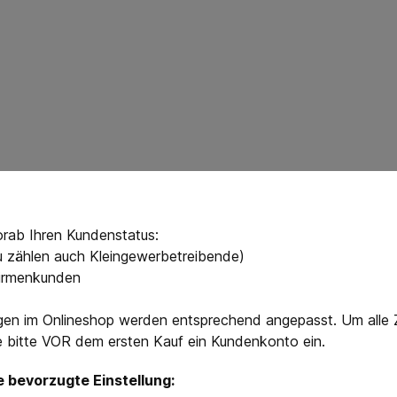
orab Ihren Kundenstatus:
zu zählen auch Kleingewerbetreibende)
irmenkunden
sch-Str. 2A, 50181 Bedburg Kontaktdaten: +49 2272-409290
gen im Onlineshop werden entsprechend angepasst. Um alle 
ie bitte VOR dem ersten Kauf ein Kundenkonto ein.
en, Verschmutzung oder eine falsche Größe die Schutzwirku
stellt eine Erstickungsgefahr dar, insbesondere wenn der Be
e bevorzugte Einstellung: