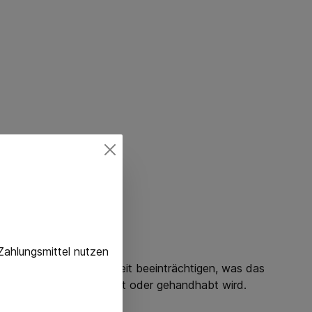
, info@alpha-tex.de
Zahlungsmittel nutzen
ng und Bewegungsfreiheit beeinträchtigen, was das
utel unsachgemäß entsorgt oder gehandhabt wird.