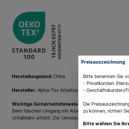
Preisauszeichnung
Bitte benennen Sie v
Herstellungsland:
China
- Privatkunden (hier
- Geschäftskunden/F
Hersteller:
Alpha-Tex Arbeitsschutz GmbH, Robert-Bo
Die Preisauszeichnun
Wichtige Sicherheitshinweise:
zu können, richten S
Beim falschen Umgang mit Arbeitsjacken können Schäd
Unfallrisiko erhöht. Die Umverpackung in Polybeuteln 
Bitte wählen Sie Ihr