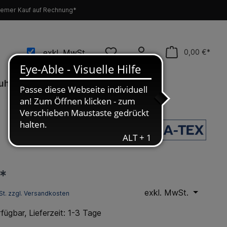
emer Kauf auf Rechnung*
exkl. MwSt.
0,00 €*
uhe
Neu
Werkzeug
SALE %
*
exkl. MwSt.
St. zzgl. Versandkosten
fügbar, Lieferzeit: 1-3 Tage