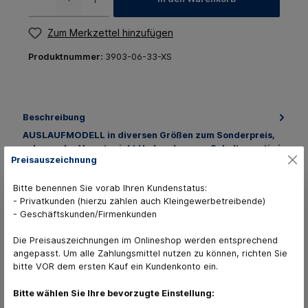
Zum Merkzettel hinzufügen
Produktnummer:
3903-06-33-XS
Beschreibung
AUSLAUFMODELL in diversen Größen zum Sonderpreis,
solange der Vorrat reicht Umlegekragen, Schulterpartie in
Preisauszeichnung
Front und R…
Mehr
Bitte benennen Sie vorab Ihren Kundenstatus:
Sammelbestellungen
- Privatkunden (hierzu zählen auch Kleingewerbetreibende)
7 Varianten verfügbar
- Geschäftskunden/Firmenkunden
Die Preisauszeichnungen im Onlineshop werden entsprechend
angepasst. Um alle Zahlungsmittel nutzen zu können, richten Sie
bitte VOR dem ersten Kauf ein Kundenkonto ein.
Bitte wählen Sie Ihre bevorzugte Einstellung:
Kunden kaufen auch